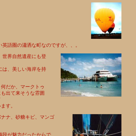
い英語圏の瀟洒な町なのですが、、。
、世界自然遺産にも登
には、美しい海岸を持
。何だか、マークトゥ
にも出て来そうな雰囲
て
います。
バナナ、砂糖キビ、マンゴ
値段が魅力だったからで