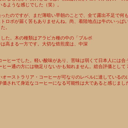
いるような感じでした（笑）。
撮ったのですが、まだ薄暗い早朝のことで、全て露出不足で何
ストロボが届く筈もありませんね。尚、着陸地点は牛のいっぱ
した。
ました。木の種類はアラビカ種の中の「ブルボ
待は高まる一方です。大切な焙煎度は、中深
コーヒーでした。軽い酸味があり、苦味は弱くて日本人には合
ーヒー通の方には物足りないかも知れません。総合評価として
いオーストラリア・コーヒーが可なりのレベルに達しているの
評価されて身近なコーヒーになる可能性は大であると感じまし