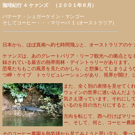
珈琲紀行 ４ ケァンズ （２００１年６月）
バナーナ・シュガーケイン・マンゴー
そしてコーヒー・・・マリーバ １ (オーストラリア)
日本から、ほぼ真南へ約七時間飛ぶと、オーストラリアのケ
ケァンズは、あのグレートバリア・リーフ観光への拠点とな
録されている最古の熱帯雨林・デイントゥリーがあります。
恐竜たちもこの風景を見たのかしら、と想像してしまうよう
つ岬・ケイプ トゥリビュレーションがあり、視界が開け、
また、全く別の表情を見せてく
ウェインの世界に迷い込んだよ
気さえ漂っています。それにし
いるのを目の当たりにすると、
方向を転じて、西へ行けばマリ
ー、そして、何と、コーヒー農
そのコーヒー農園を熱気球から見てみようと思い立ち、乗っ