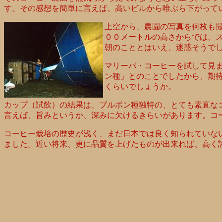
す。その感想を簡単に言えば、高いビルから唯ぶら下がって
上空から、農園の写真を何枚も
００メートルの高さからでは、
朝のこととはいえ、迷惑そうで
マリーバ・コーヒーを試して見
ン種」とのことでしたから、期
くらいでしょうか。
カップ（試飲）の結果は、ブルボン種独特の、とても素直な
言えば、旨みというか、深みに欠けるきらいがあります。コ
コーヒー栽培の歴史が浅く、まだ日本では良く知られていな
ました。近い将来、更に品質を上げたものが出来れば、高く