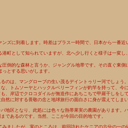
ァンズに到着します。時差はプラス一時間で、日本から一番近
る港町として知られていますが、北へ少し行くと様子は一変し
な圧倒的な森林と言うか、ジャングル地帯です。その直ぐ東側
ほっとする思いがします。
れるのは、マングローブの生い茂るデイントゥリー河でしょう
うな、トムソーヤとハックルベリーフィンが釣竿を持って、今
ても、岸辺でクロコダイルが無造作にあちこちで甲羅干しをし
大自然に対する畏敬の念と地球旅行の面白さに身が震えてしま
ーバ地区となり、此処には色々な熱帯果実の農園があります。
園まであるのです。当然、ここが今回の目的地です。
てみましたが、実のところは、前回訪れたケニアの六分の一の