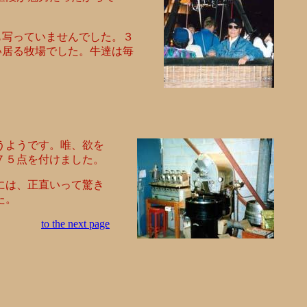
も写っていませんでした。３
い居る牧場でした。牛達は毎
うようです。唯、欲を
７５点を付けました。
には、正直いって驚き
た。
to the next page